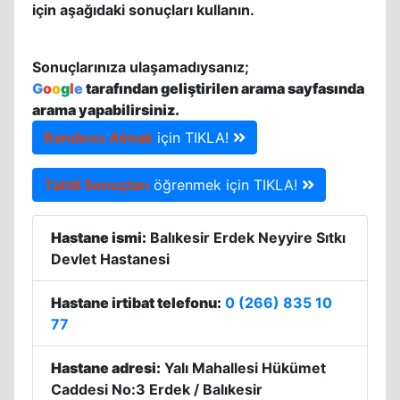
için aşağıdaki sonuçları kullanın.
Sonuçlarınıza ulaşamadıysanız;
G
o
o
g
l
e
tarafından geliştirilen arama sayfasında
arama yapabilirsiniz.
Randevu Almak
için TIKLA!
Tahlil Sonuçları
öğrenmek için TIKLA!
Hastane ismi:
Balıkesir Erdek Neyyire Sıtkı
Devlet Hastanesi
Hastane irtibat telefonu:
0 (266) 835 10
77
Hastane adresi:
Yalı Mahallesi Hükümet
Caddesi No:3 Erdek / Balıkesir