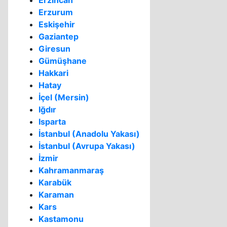
Erzincan
Erzurum
Eskişehir
Gaziantep
Giresun
Gümüşhane
Hakkari
Hatay
İçel (Mersin)
Iğdır
Isparta
İstanbul (Anadolu Yakası)
İstanbul (Avrupa Yakası)
İzmir
Kahramanmaraş
Karabük
Karaman
Kars
Kastamonu