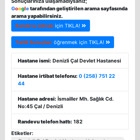
Sonuçlarınıza ulaşamadıysanız;
G
o
o
g
l
e
tarafından geliştirilen arama sayfasında
arama yapabilirsiniz.
Randevu Almak
için TIKLA!
Tahlil Sonuçları
öğrenmek için TIKLA!
Hastane ismi:
Denizli Çal Devlet Hastanesi
Hastane irtibat telefonu:
0 (258) 751 22
44
Hastane adresi:
İsmailler Mh. Sağlık Cd.
No:45 Çal / Denizli
Randevu telefon hattı:
182
Etiketler: