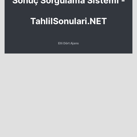
Sonuç Sorgulama Sistemi -
TahlilSonulari.NET
Elli Dört Ajans