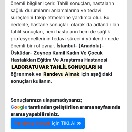
önemli bilgiler içerir. Tahlil sonuçları, hastaların
sağlık durumlarını anlamalarına ve tedavi
süreçlerini takip etmelerine yardımcı olur. Bu
nedenle, hastane sonuçları olarak da adlandırılan
tahlil sonuçları, hem hastaların hem de sağlık
profesyonellerinin tedavi sürecini yönlendirmede
önemli bir rol oynar.
İstanbul- (Anadolu)-
Üsküdar- Zeynep Kamil Kadın Ve Çocuk
Hastalıkları Eğitim Ve Araştırma Hastanesi
LABORATUVAR TAHLİL SONUÇLARI
NI
öğrenmek ve
Randevu Almak
için aşağıdaki
sonuçları kullanın.
Sonuçlarınıza ulaşamadıysanız;
G
o
o
g
l
e
tarafından geliştirilen arama sayfasında
arama yapabilirsiniz.
Randevu Almak
için TIKLA!