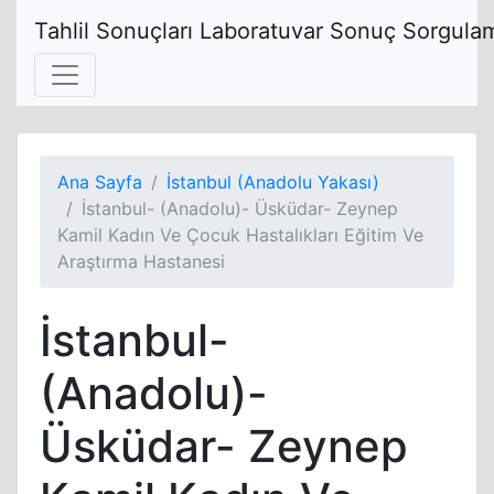
Tahlil Sonuçları Laboratuvar Sonuç Sorgulam
Ana Sayfa
İstanbul (Anadolu Yakası)
İstanbul- (Anadolu)- Üsküdar- Zeynep
Kamil Kadın Ve Çocuk Hastalıkları Eğitim Ve
Araştırma Hastanesi
İstanbul-
(Anadolu)-
Üsküdar- Zeynep