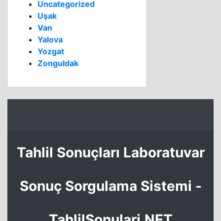
Uncategorized
Uşak
Van
Yalova
Yozgat
Zonguldak
Tahlil Sonuçları Laboratuvar
Sonuç Sorgulama Sistemi -
TahlilSonulari.NET