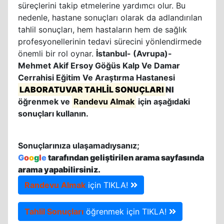
süreçlerini takip etmelerine yardımcı olur. Bu
nedenle, hastane sonuçları olarak da adlandırılan
tahlil sonuçları, hem hastaların hem de sağlık
profesyonellerinin tedavi sürecini yönlendirmede
önemli bir rol oynar.
İstanbul- (Avrupa)-
Mehmet Akif Ersoy Göğüs Kalp Ve Damar
Cerrahisi Eğitim Ve Araştırma Hastanesi
LABORATUVAR TAHLİL SONUÇLARI
NI
öğrenmek ve
Randevu Almak
için aşağıdaki
sonuçları kullanın.
Sonuçlarınıza ulaşamadıysanız;
G
o
o
g
l
e
tarafından geliştirilen arama sayfasında
arama yapabilirsiniz.
Randevu Almak
için TIKLA!
Tahlil Sonuçları
öğrenmek için TIKLA!