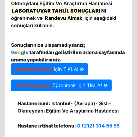
Okmeydanı Eğitim Ve Araştırma Hastanesi
LABORATUVAR TAHLİL SONUÇLARI
NI
öğrenmek ve
Randevu Almak
için aşağıdaki
sonuçları kullanın.
Sonuçlarınıza ulaşamadıysanız;
G
o
o
g
l
e
tarafından geliştirilen arama sayfasında
arama yapabilirsiniz.
Randevu Almak
için TIKLA!
Tahlil Sonuçları
öğrenmek için TIKLA!
Hastane ismi:
İstanbul- (Avrupa)- Şişli-
Okmeydanı Eğitim Ve Araştırma Hastanesi
Hastane irtibat telefonu:
0 (212) 314 55 55