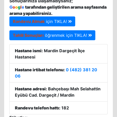
Sonuçlarınıza ulaşamadıysanız;
G
o
o
g
l
e
tarafından geliştirilen arama sayfasında
arama yapabilirsiniz.
Randevu Almak
için TIKLA!
Tahlil Sonuçları
öğrenmek için TIKLA!
Hastane ismi:
Mardin Dargeçit İlçe
Hastanesi
Hastane irtibat telefonu:
0 (482) 381 20
06
Hastane adresi:
Bahçebaşı Mah Selahattin
Eyübü Cad. Dargeçit / Mardin
Randevu telefon hattı:
182