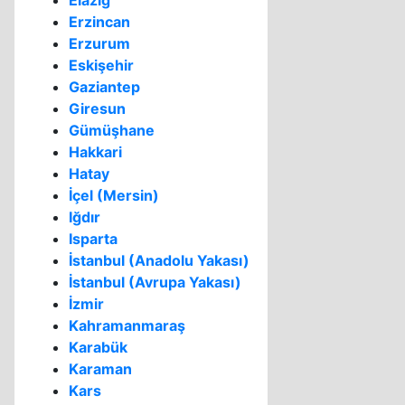
Elazığ
Erzincan
Erzurum
Eskişehir
Gaziantep
Giresun
Gümüşhane
Hakkari
Hatay
İçel (Mersin)
Iğdır
Isparta
İstanbul (Anadolu Yakası)
İstanbul (Avrupa Yakası)
İzmir
Kahramanmaraş
Karabük
Karaman
Kars