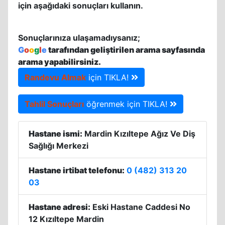
için aşağıdaki sonuçları kullanın.
Sonuçlarınıza ulaşamadıysanız;
G
o
o
g
l
e
tarafından geliştirilen arama sayfasında
arama yapabilirsiniz.
Randevu Almak
için TIKLA!
Tahlil Sonuçları
öğrenmek için TIKLA!
Hastane ismi:
Mardin Kızıltepe Ağız Ve Diş
Sağlığı Merkezi
Hastane irtibat telefonu:
0 (482) 313 20
03
Hastane adresi:
Eski Hastane Caddesi No
12 Kızıltepe Mardin