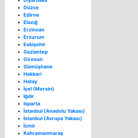
Diyarbakır
Düzce
Edirne
Elazığ
Erzincan
Erzurum
Eskişehir
Gaziantep
Giresun
Gümüşhane
Hakkari
Hatay
İçel (Mersin)
Iğdır
Isparta
İstanbul (Anadolu Yakası)
İstanbul (Avrupa Yakası)
İzmir
Kahramanmaraş