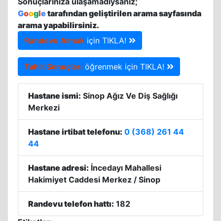
Sonuçlarınıza ulaşamadıysanız;
G
o
o
g
l
e
tarafından geliştirilen arama sayfasında
arama yapabilirsiniz.
Randevu Almak
için TIKLA!
Tahlil Sonuçları
öğrenmek için TIKLA!
Hastane ismi:
Sinop Ağız Ve Diş Sağlığı
Merkezi
Hastane irtibat telefonu:
0 (368) 261 44
44
Hastane adresi:
İncedayı Mahallesi
Hakimiyet Caddesi Merkez / Sinop
Randevu telefon hattı:
182