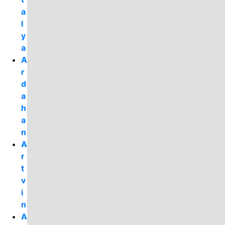
a
l
y
a
A
r
d
a
h
a
n
A
r
t
v
i
n
A