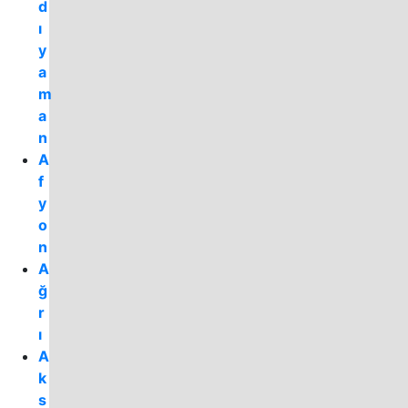
d
ı
y
a
m
a
n
A
f
y
o
n
A
ğ
r
ı
A
k
s