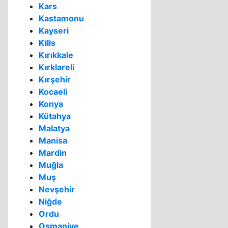
Kars
Kastamonu
Kayseri
Kilis
Kırıkkale
Kırklareli
Kırşehir
Kocaeli
Konya
Kütahya
Malatya
Manisa
Mardin
Muğla
Muş
Nevşehir
Niğde
Ordu
Osmaniye