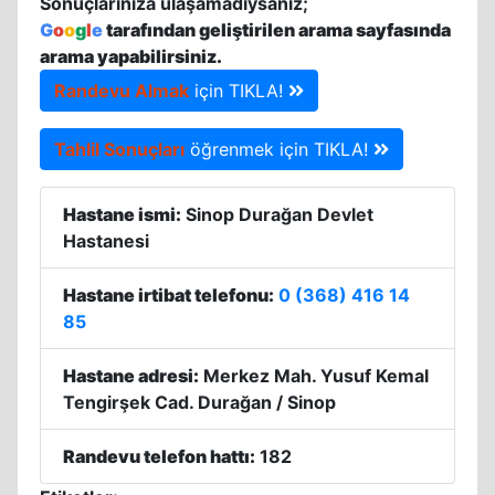
Sonuçlarınıza ulaşamadıysanız;
G
o
o
g
l
e
tarafından geliştirilen arama sayfasında
arama yapabilirsiniz.
Randevu Almak
için TIKLA!
Tahlil Sonuçları
öğrenmek için TIKLA!
Hastane ismi:
Sinop Durağan Devlet
Hastanesi
Hastane irtibat telefonu:
0 (368) 416 14
85
Hastane adresi:
Merkez Mah. Yusuf Kemal
Tengirşek Cad. Durağan / Sinop
Randevu telefon hattı:
182