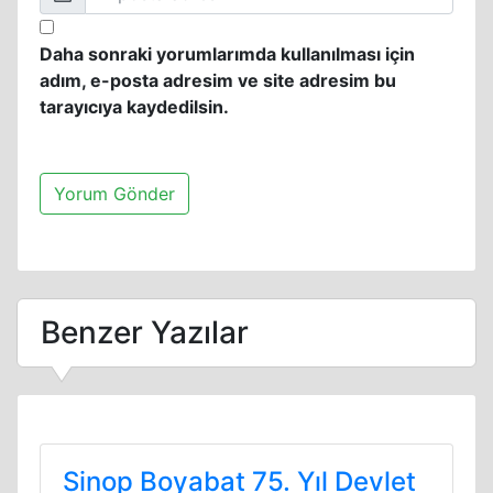
Daha sonraki yorumlarımda kullanılması için
adım, e-posta adresim ve site adresim bu
tarayıcıya kaydedilsin.
Benzer Yazılar
Sinop Boyabat 75. Yıl Devlet