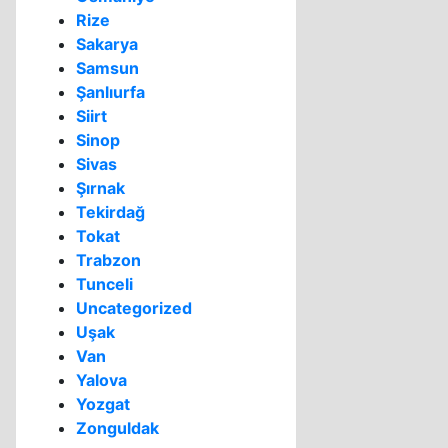
Rize
Sakarya
Samsun
Şanlıurfa
Siirt
Sinop
Sivas
Şırnak
Tekirdağ
Tokat
Trabzon
Tunceli
Uncategorized
Uşak
Van
Yalova
Yozgat
Zonguldak