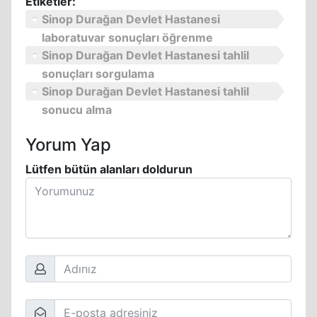
Etiketler:
Sinop Durağan Devlet Hastanesi
laboratuvar sonuçları öğrenme
Sinop Durağan Devlet Hastanesi tahlil
sonuçları sorgulama
Sinop Durağan Devlet Hastanesi tahlil
sonucu alma
Yorum Yap
Lütfen bütün alanları doldurun