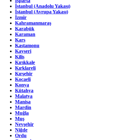
Isparta
İstanbul (Anadolu Yakası)
İstanbul (Avrupa Yakası)
İzmir
Kahramanmaraş
Karabük
Karaman
Kars
Kastamonu
Kayseri
Kilis
Kırıkkale
Kırklareli
Kırşehir
Kocaeli
Konya
Kütahya
Malatya
Manisa
Mardin
Muğla
Muş
Nevşehir
Niğde
Ordu