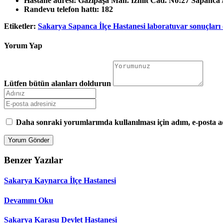
Hastane adresi:
Gazipaşa Mah. İzmit Cad. No:27 Sapanca 
Randevu telefon hattı:
182
Etiketler:
Sakarya Sapanca İlçe Hastanesi laboratuvar sonuçlar
Yorum Yap
Lütfen bütün alanları doldurun
Daha sonraki yorumlarımda kullanılması için adım, e-posta ad
Benzer Yazılar
Sakarya Kaynarca İlçe Hastanesi
Devamını Oku
Sakarya Karasu Devlet Hastanesi