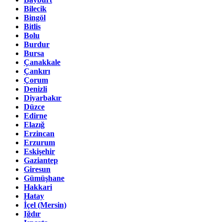
Bilecik
Bingöl
Bitlis
Bolu
Burdur
Bursa
Çanakkale
Çankırı
Çorum
Denizli
Diyarbakır
Düzce
Edirne
Elazığ
Erzincan
Erzurum
Eskişehir
Gaziantep
Giresun
Gümüşhane
Hakkari
Hatay
İçel (Mersin)
Iğdır